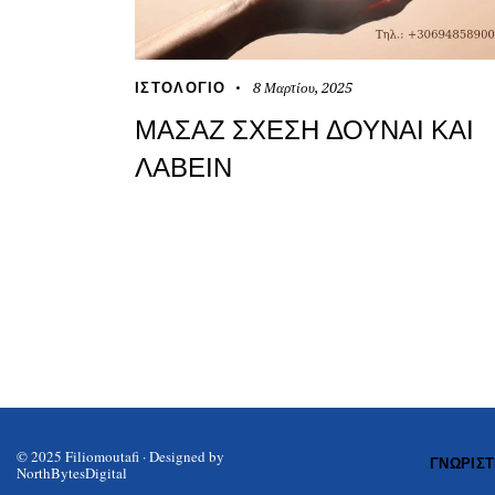
8 Μαρτίου, 2025
ΙΣΤΟΛΌΓΙΟ
ΜΑΣΆΖ ΣΧΈΣΗ ΔΟΎΝΑΙ ΚΑΙ
ΛΑΒΕΊΝ
© 2025 Filiomoutafi · Designed by
ΓΝΩΡΊΣΤ
NorthBytesDigital