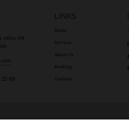
LINKS
Home
t, Office 478
Services
1566
About Us
l.com
Booking
 25 69
Contacts