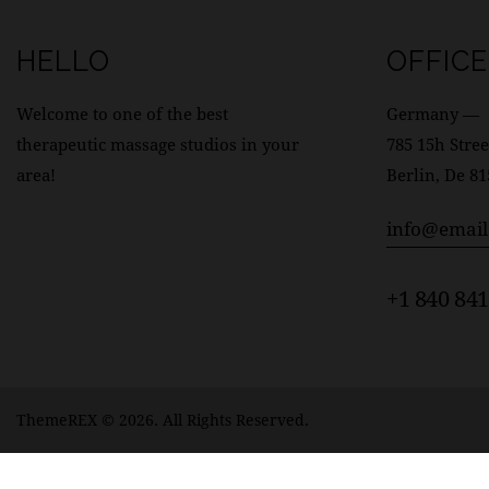
HELLO
OFFICE
Welcome to one of the best
Germany —
therapeutic massage studios in your
785 15h Stree
area!
Berlin, De 8
info@emai
+1 840 841
ThemeREX
© 2026. All Rights Reserved.